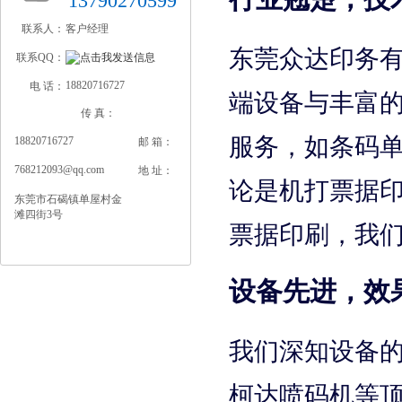
13790270599
联系人：
客户经理
东莞众达印务
联系QQ：
18820716727
电 话：
端设备与丰富
传 真：
服务，如条码
18820716727
邮 箱：
768212093@qq.com
地 址：
论是机打票据
东莞市石碣镇单屋村金
滩四街3号
票据印刷，我
设备先进，效
我们深知设备
柯达喷码机等