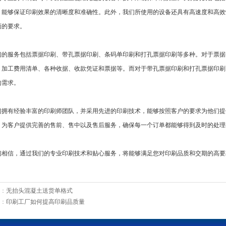
，能够保证印刷效果的清晰度和准确性。此外，我们所使用的设备还具有高速度和高效
面的要求。
们的服务包括票据印刷、带孔票据印刷、条码单印刷和打孔票据印刷等多种。对于票据
、加工费用清单、各种收据、收款凭证和票据等。而对于带孔票据印刷和打孔票据印刷
的需求。
们拥有经验丰富的印刷师团队，并采用先进的印刷技术，能够按照客户的要求为他们提
，为客户提供完善的售前、售中以及售后服务，确保每一个订单都能够得到及时的处理
们相信，通过我们的专业印刷技术和贴心服务，将能够满足您对印刷品质和交期的高要
：
无抬头混凝土送货单格式
：
印刷工厂如何提高印刷品质量