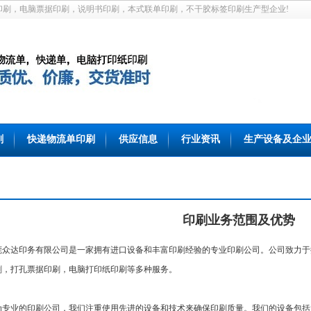
印刷，电脑票据印刷，说明书印刷，本式联单印刷，不干胶标签印刷生产型企业!
刷
快递物流单印刷
供应信息
行业资讯
生产设备及企
印刷业务范围及优势
莞众达印务有限公司是一家拥有进口设备和丰富印刷经验的专业印刷公司。公司致力于
刷，打孔票据印刷，电脑打印纸印刷等多种服务。
为专业的印刷公司，我们注重使用先进的设备和技术来确保印刷质量。我们的设备包括